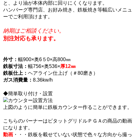
と、より油が本体内部に回りにくくなります。
ハンバーグ専門店、お好み焼き、鉄板焼き等幅広いメニュ
ーでご利用頂けます。
納期はご相談ください。
別注対応も承ります。
外寸：
幅900×奥6５0×高800㎜
鉄板寸法：
幅756×奥536×
厚12㎜
鉄板仕上：
ヘアライン仕上げ（＃80磨き）
ガス消費量：
8.36kw/h
◆簡単取り付け・設置
上図のように簡単に鉄板カウンター作ることができます。
こちらのバーナーはピタットグリドルＰＧＡの商品の動画
になります。
動画
・・・鉄板を載せていない状態で色々な方向から撮っ